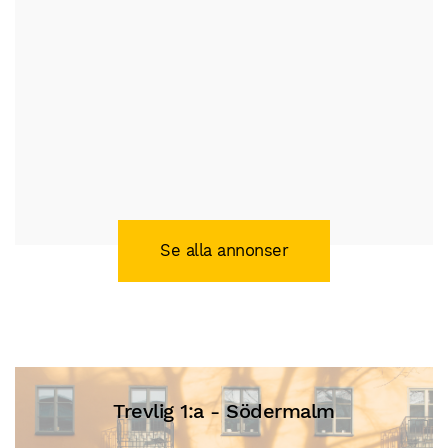
Se alla annonser
1:a centralt - Solna